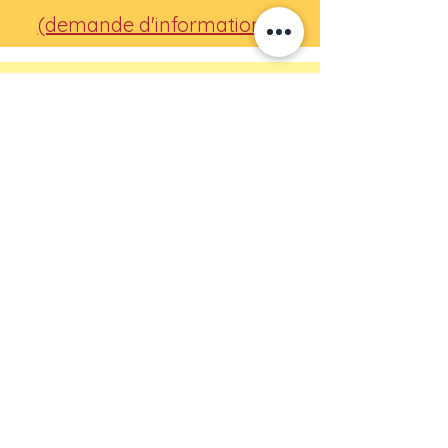
(demande d'informations).
acqua, farina e passione
Via Principe Eugenio, 15 Milano
P:IVA:
06854720965
TEL:
023494239
info@donnatitina.it
PEC:
donnatitinasrl@pec.it