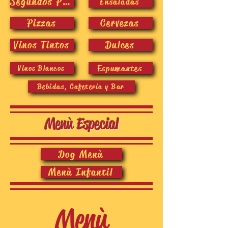
Segundos Platos
Ensaladas
Pizzas
Cervezas
Vinos Tintos
Dulces
Espumantes
Vinos Blancos
Bebidas, Cafetería y Bar
Menù Especial
Dog Menù
Menù Infantil
Menù