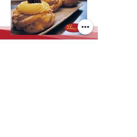
NUESTRAS ESPECIALIDADES
Pizza
Una de las mejores pizzerías napolitanas en
Milán.