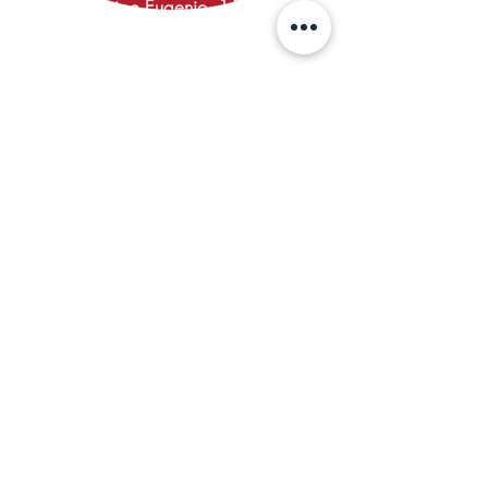
Via Principe Eugenio, 15 Milano
P:IVA:
06854720965
TEL:
023494239
info@donnatitina.it
PEC:
donnatitinasrl@pec.it
TRABAJA CON NOSOTROS
COOKIE POLICY